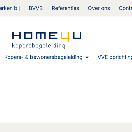
rken bij
BVVB
Referenties
Over ons
Cont
Kopers- & bewonersbegeleiding
VVE oprichtin