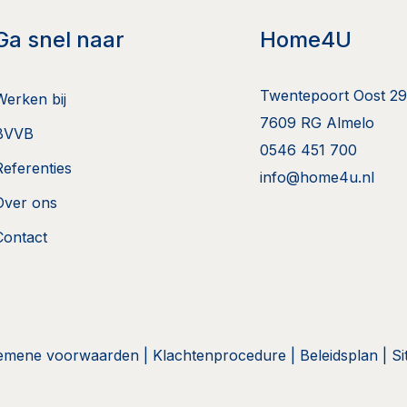
Ga snel naar
Home4U
Twentepoort Oost 29
Werken bij
7609 RG Almelo
BVVB
0546 451 700
Referenties
info@home4u.nl
Over ons
Contact
emene voorwaarden
|
Klachtenprocedure
|
Beleidsplan
|
S