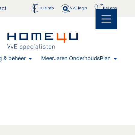
act
Huisinfo
VvE login
Bel ons
g & beheer
MeerJaren OnderhoudsPlan