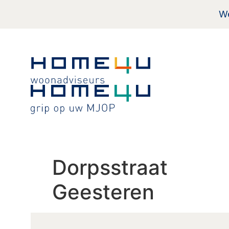
de
We
inhoud
Dorpsstraat
Geesteren