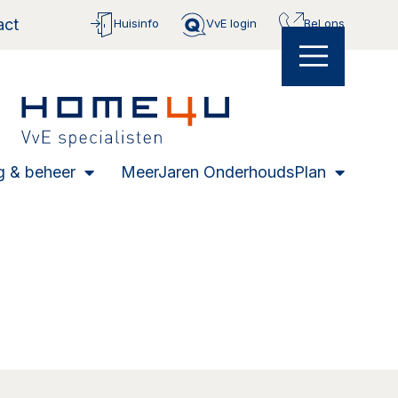
act
Huisinfo
VvE login
Bel ons
g & beheer
MeerJaren OnderhoudsPlan