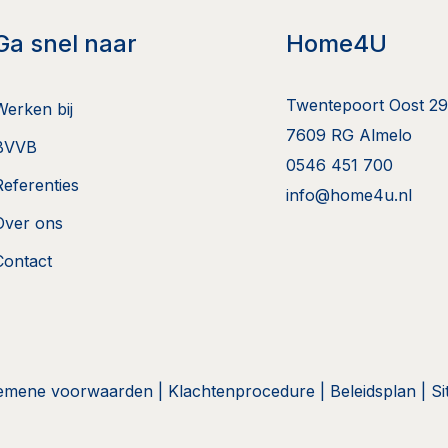
Ga snel naar
Home4U
Twentepoort Oost 29
Werken bij
7609 RG Almelo
BVVB
0546 451 700
Referenties
info@home4u.nl
Over ons
Contact
emene voorwaarden
|
Klachtenprocedure
|
Beleidsplan
|
S