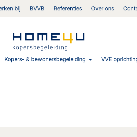
rken bij
BVVB
Referenties
Over ons
Cont
Kopers- & bewonersbegeleiding
VVE oprichtin