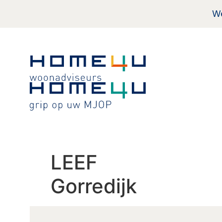
de
We
inhoud
LEEF
Gorredijk